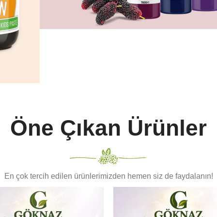
Bitki & Meyve Özleri
Doğanın en saf ve doğal özlerini sizlerle
buluşturuyoruz.
Öne Çıkan Ürünler
 ile
En çok tercih edilen ürünlerimizden hemen siz de faydalanın!