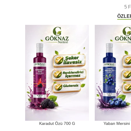
5 F
ÖZLE
Karadut Özü 700 G
Yaban Mersini