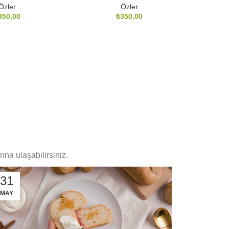
Özler
Özler
₺
ına ulaşabilirsiniz.
31
MAY