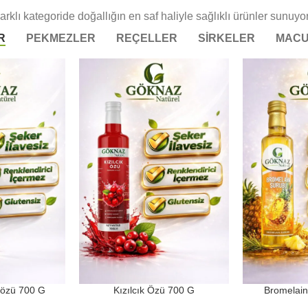
arklı kategoride doğallığın en saf haliyle sağlıklı ürünler sunuyo
R
PEKMEZLER
REÇELLER
SİRKELER
MACU
 özü 700 G
Kızılcık Özü 700 G
Bromelai