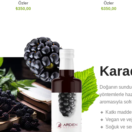
Özler
Özler
₺
₺
Kara
Doğanın sunduğ
yöntemlerle haz
aromasıyla sofra
🔸 Katkı madde
🔸 Vegan ve ve
🔸 Soğuk ve se