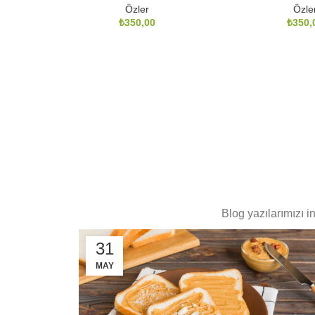
Özler
Özle
₺
₺
Blog yazılarımızı i
31
MAY