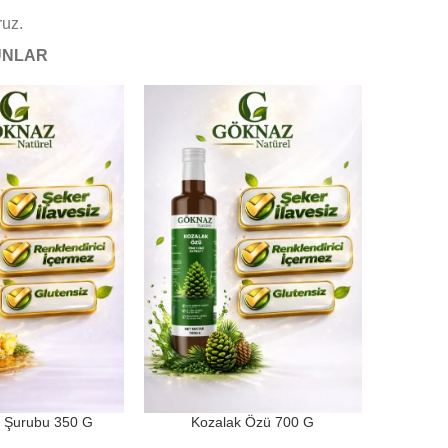
ruz.
NLAR
n Şurubu 350 G
Kozalak Özü 700 G
Ah