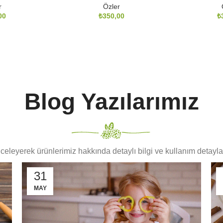
r
Özler
₺
₺
Blog Yazılarımız
nceleyerek ürünlerimiz hakkında detaylı bilgi ve kullanım detaylar
31
MAY