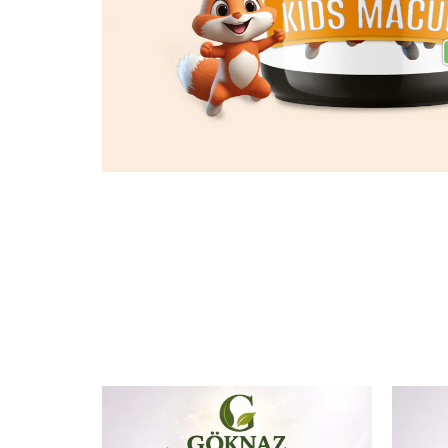
Kids Macun
Kids Macun, doğal içeriği ve sevimli ambalajı
çocukların favorisi olmaya devam ediyor.