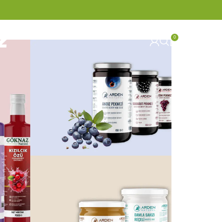
0
₺
0,00
Pekmez
%100 Doğal
Pekmezler!