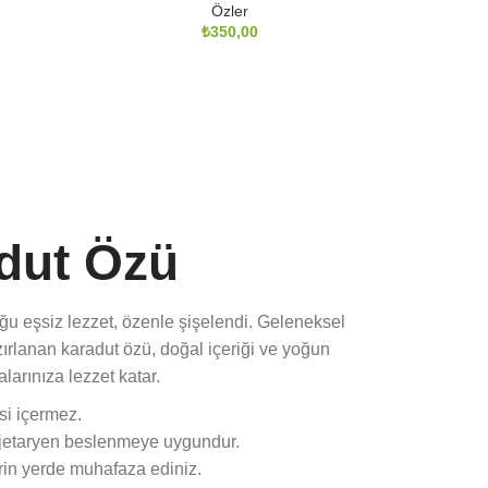
Özler
₺
dut Özü
u eşsiz lezzet, özenle şişelendi. Geleneksel
ırlanan karadut özü, doğal içeriği ve yoğun
larınıza lezzet katar.
si içermez.
jetaryen beslenmeye uygundur.
rin yerde muhafaza ediniz.